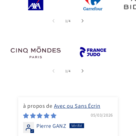
de
1
/
4
de
1
/
4
Avec ou Sans Écrin
TR
05/03/2026
- 
Pierre GANZ