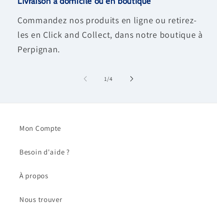
Livraison à domicile ou en boutique
Commandez nos produits en ligne ou retirez-
les en Click and Collect, dans notre boutique à
Perpignan.
de
1
/
4
Mon Compte
Besoin d'aide ?
À propos
Nous trouver