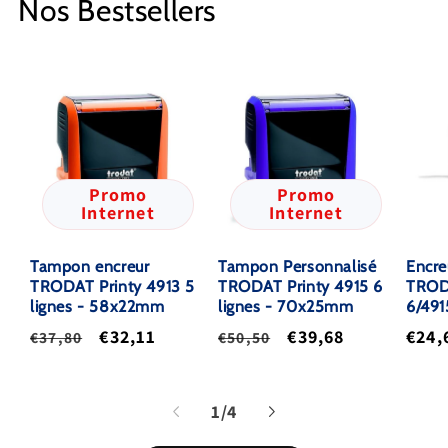
Nos Bestsellers
Promo
Promo
Internet
Internet
Tampon encreur
Tampon Personnalisé
Encre
TRODAT Printy 4913 5
TRODAT Printy 4915 6
TRODA
lignes - 58x22mm
lignes - 70x25mm
6/491
Prix
Prix
Prix
Prix
Prix
€32,11
€39,68
€24,
€37,80
€50,50
habituel
promotionnel
habituel
promotionnel
habi
de
1
/
4