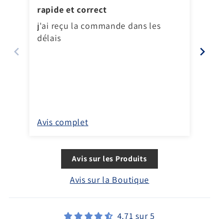
rapide et correct
Qu
j'ai reçu la commande dans les
délais
Ce
qu
po
l'e
au
vo
C'
Avis complet
Av
Avis sur les Produits
Avis sur la Boutique
4.71 sur 5