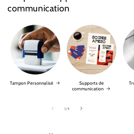
communication
Tampon Personnalisé
Supports de
Tr
communication
de
1
/
4